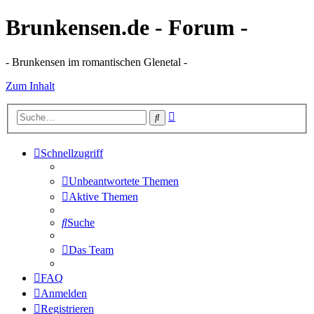
Brunkensen.de - Forum -
- Brunkensen im romantischen Glenetal -
Zum Inhalt
Erweiterte
Suche
Suche
Schnellzugriff
Unbeantwortete Themen
Aktive Themen
Suche
Das Team
FAQ
Anmelden
Registrieren