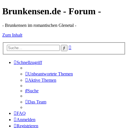
Brunkensen.de - Forum -
- Brunkensen im romantischen Glenetal -
Zum Inhalt
Erweiterte
Suche
Suche
Schnellzugriff
Unbeantwortete Themen
Aktive Themen
Suche
Das Team
FAQ
Anmelden
Registrieren