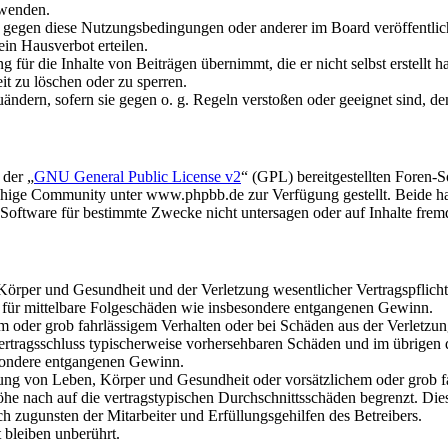
rwenden.
n gegen diese Nutzungsbedingungen oder anderer im Board veröffentli
in Hausverbot erteilen.
für die Inhalte von Beiträgen übernimmt, die er nicht selbst erstellt 
it zu löschen oder zu sperren.
uändern, sofern sie gegen o. g. Regeln verstoßen oder geeignet sind, 
 der „
GNU General Public License v2
“ (GPL) bereitgestellten Foren
hige Community unter www.phpbb.de zur Verfügung gestellt. Beide hab
oftware für bestimmte Zwecke nicht untersagen oder auf Inhalte frem
rper und Gesundheit und der Verletzung wesentlicher Vertragspflichten
ch für mittelbare Folgeschäden wie insbesondere entgangenen Gewinn.
em oder grob fahrlässigem Verhalten oder bei Schäden aus der Verletz
i Vertragsschluss typischerweise vorhersehbaren Schäden und im übrigen
besondere entgangenen Gewinn.
ng von Leben, Körper und Gesundheit oder vorsätzlichem oder grob fah
e nach auf die vertragstypischen Durchschnittsschäden begrenzt. Dies
h zugunsten der Mitarbeiter und Erfüllungsgehilfen des Betreibers.
bleiben unberührt.