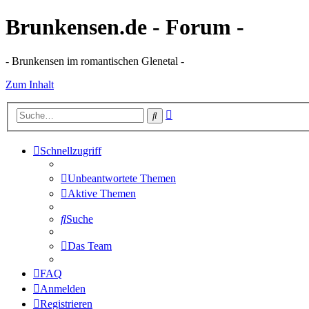
Brunkensen.de - Forum -
- Brunkensen im romantischen Glenetal -
Zum Inhalt
Erweiterte
Suche
Suche
Schnellzugriff
Unbeantwortete Themen
Aktive Themen
Suche
Das Team
FAQ
Anmelden
Registrieren