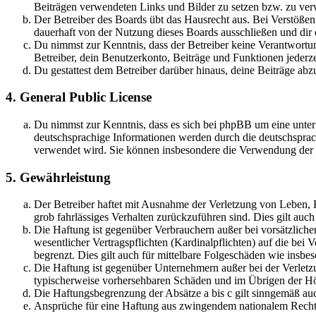
Beiträgen verwendeten Links und Bilder zu setzen bzw. zu ve
Der Betreiber des Boards übt das Hausrecht aus. Bei Verstöße
dauerhaft von der Nutzung dieses Boards ausschließen und dir e
Du nimmst zur Kenntnis, dass der Betreiber keine Verantwortung 
Betreiber, dein Benutzerkonto, Beiträge und Funktionen jederze
Du gestattest dem Betreiber darüber hinaus, deine Beiträge abz
4. General Public License
Du nimmst zur Kenntnis, dass es sich bei phpBB um eine unter
deutschsprachige Informationen werden durch die deutschsprac
verwendet wird. Sie können insbesondere die Verwendung der S
5. Gewährleistung
Der Betreiber haftet mit Ausnahme der Verletzung von Leben, Kö
grob fahrlässiges Verhalten zurückzuführen sind. Dies gilt au
Die Haftung ist gegenüber Verbrauchern außer bei vorsätzlich
wesentlicher Vertragspflichten (Kardinalpflichten) auf die be
begrenzt. Dies gilt auch für mittelbare Folgeschäden wie ins
Die Haftung ist gegenüber Unternehmern außer bei der Verletzu
typischerweise vorhersehbaren Schäden und im Übrigen der Höh
Die Haftungsbegrenzung der Absätze a bis c gilt sinngemäß auc
Ansprüche für eine Haftung aus zwingendem nationalem Recht 