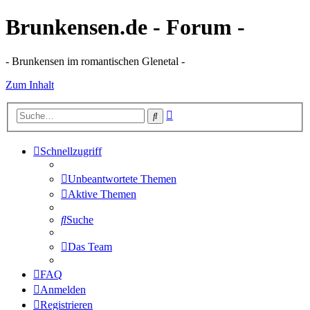
Brunkensen.de - Forum -
- Brunkensen im romantischen Glenetal -
Zum Inhalt
Erweiterte
Suche
Suche
Schnellzugriff
Unbeantwortete Themen
Aktive Themen
Suche
Das Team
FAQ
Anmelden
Registrieren