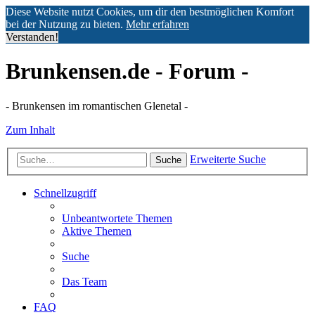
Diese Website nutzt Cookies, um dir den bestmöglichen Komfort
bei der Nutzung zu bieten.
Mehr erfahren
Verstanden!
Brunkensen.de - Forum -
- Brunkensen im romantischen Glenetal -
Zum Inhalt
Erweiterte Suche
Suche
Schnellzugriff
Unbeantwortete Themen
Aktive Themen
Suche
Das Team
FAQ