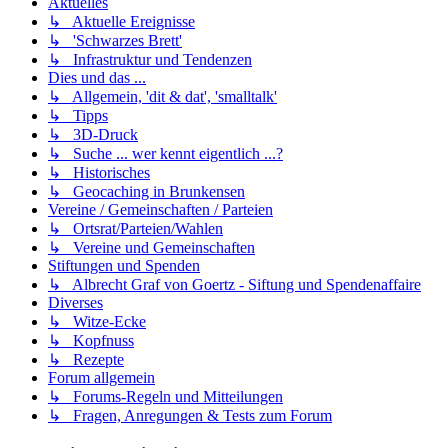
Aktuelles
↳ Aktuelle Ereignisse
↳ 'Schwarzes Brett'
↳ Infrastruktur und Tendenzen
Dies und das ...
↳ Allgemein, 'dit & dat', 'smalltalk'
↳ Tipps
↳ 3D-Druck
↳ Suche ... wer kennt eigentlich ...?
↳ Historisches
↳ Geocaching in Brunkensen
Vereine / Gemeinschaften / Parteien
↳ Ortsrat/Parteien/Wahlen
↳ Vereine und Gemeinschaften
Stiftungen und Spenden
↳ Albrecht Graf von Goertz - Siftung und Spendenaffaire
Diverses
↳ Witze-Ecke
↳ Kopfnuss
↳ Rezepte
Forum allgemein
↳ Forums-Regeln und Mitteilungen
↳ Fragen, Anregungen & Tests zum Forum