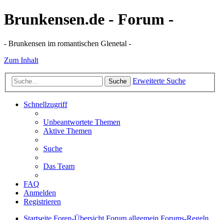
Brunkensen.de - Forum -
- Brunkensen im romantischen Glenetal -
Zum Inhalt
Erweiterte Suche
Suche
Schnellzugriff
Unbeantwortete Themen
Aktive Themen
Suche
Das Team
FAQ
Anmelden
Registrieren
Startseite
Foren-Übersicht
Forum allgemein
Forums-Regeln