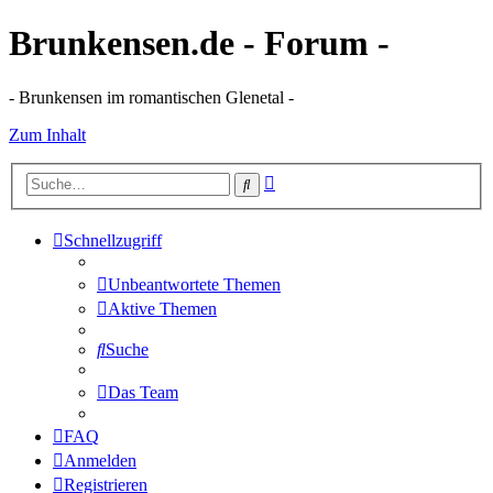
Brunkensen.de - Forum -
- Brunkensen im romantischen Glenetal -
Zum Inhalt
Erweiterte
Suche
Suche
Schnellzugriff
Unbeantwortete Themen
Aktive Themen
Suche
Das Team
FAQ
Anmelden
Registrieren