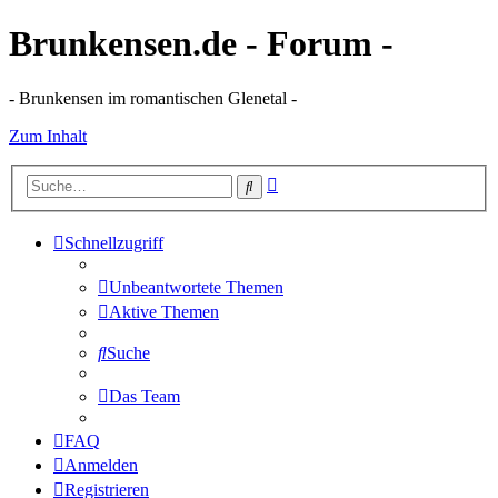
Brunkensen.de - Forum -
- Brunkensen im romantischen Glenetal -
Zum Inhalt
Erweiterte
Suche
Suche
Schnellzugriff
Unbeantwortete Themen
Aktive Themen
Suche
Das Team
FAQ
Anmelden
Registrieren