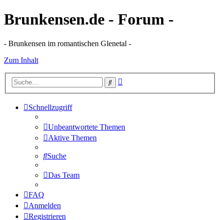
Brunkensen.de - Forum -
- Brunkensen im romantischen Glenetal -
Zum Inhalt
Erweiterte
Suche
Suche
Schnellzugriff
Unbeantwortete Themen
Aktive Themen
Suche
Das Team
FAQ
Anmelden
Registrieren