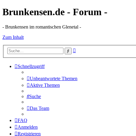
Brunkensen.de - Forum -
- Brunkensen im romantischen Glenetal -
Zum Inhalt
Erweiterte
Suche
Suche
Schnellzugriff
Unbeantwortete Themen
Aktive Themen
Suche
Das Team
FAQ
Anmelden
Registrieren