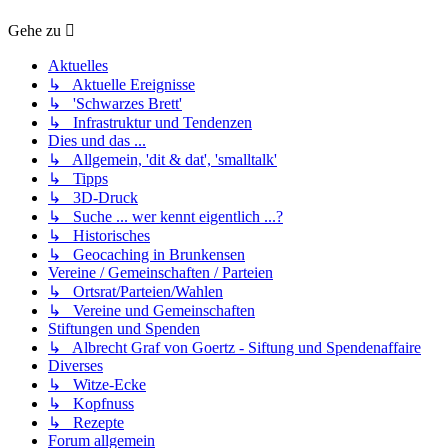
Gehe zu
Aktuelles
↳ Aktuelle Ereignisse
↳ 'Schwarzes Brett'
↳ Infrastruktur und Tendenzen
Dies und das ...
↳ Allgemein, 'dit & dat', 'smalltalk'
↳ Tipps
↳ 3D-Druck
↳ Suche ... wer kennt eigentlich ...?
↳ Historisches
↳ Geocaching in Brunkensen
Vereine / Gemeinschaften / Parteien
↳ Ortsrat/Parteien/Wahlen
↳ Vereine und Gemeinschaften
Stiftungen und Spenden
↳ Albrecht Graf von Goertz - Siftung und Spendenaffaire
Diverses
↳ Witze-Ecke
↳ Kopfnuss
↳ Rezepte
Forum allgemein