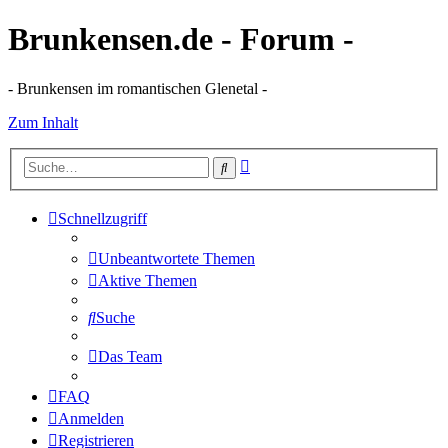
Brunkensen.de - Forum -
- Brunkensen im romantischen Glenetal -
Zum Inhalt
Erweiterte
Suche
Suche
Schnellzugriff
Unbeantwortete Themen
Aktive Themen
Suche
Das Team
FAQ
Anmelden
Registrieren