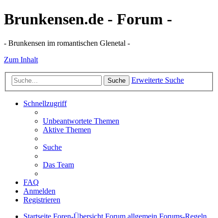
Brunkensen.de - Forum -
- Brunkensen im romantischen Glenetal -
Zum Inhalt
Erweiterte Suche
Suche
Schnellzugriff
Unbeantwortete Themen
Aktive Themen
Suche
Das Team
FAQ
Anmelden
Registrieren
Startseite
Foren-Übersicht
Forum allgemein
Forums-Regeln