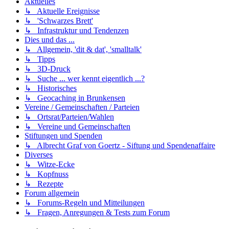
Aktuelles
↳ Aktuelle Ereignisse
↳ 'Schwarzes Brett'
↳ Infrastruktur und Tendenzen
Dies und das ...
↳ Allgemein, 'dit & dat', 'smalltalk'
↳ Tipps
↳ 3D-Druck
↳ Suche ... wer kennt eigentlich ...?
↳ Historisches
↳ Geocaching in Brunkensen
Vereine / Gemeinschaften / Parteien
↳ Ortsrat/Parteien/Wahlen
↳ Vereine und Gemeinschaften
Stiftungen und Spenden
↳ Albrecht Graf von Goertz - Siftung und Spendenaffaire
Diverses
↳ Witze-Ecke
↳ Kopfnuss
↳ Rezepte
Forum allgemein
↳ Forums-Regeln und Mitteilungen
↳ Fragen, Anregungen & Tests zum Forum