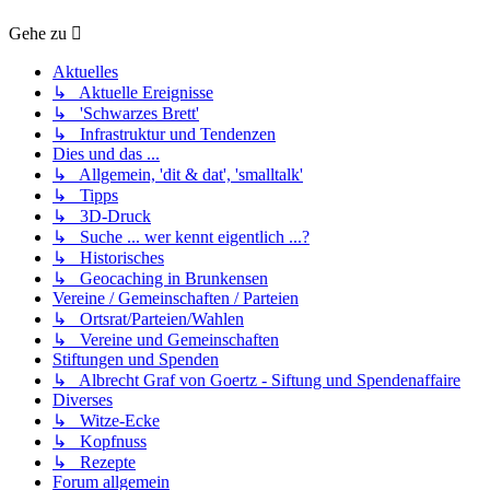
Gehe zu
Aktuelles
↳ Aktuelle Ereignisse
↳ 'Schwarzes Brett'
↳ Infrastruktur und Tendenzen
Dies und das ...
↳ Allgemein, 'dit & dat', 'smalltalk'
↳ Tipps
↳ 3D-Druck
↳ Suche ... wer kennt eigentlich ...?
↳ Historisches
↳ Geocaching in Brunkensen
Vereine / Gemeinschaften / Parteien
↳ Ortsrat/Parteien/Wahlen
↳ Vereine und Gemeinschaften
Stiftungen und Spenden
↳ Albrecht Graf von Goertz - Siftung und Spendenaffaire
Diverses
↳ Witze-Ecke
↳ Kopfnuss
↳ Rezepte
Forum allgemein