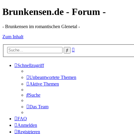
Brunkensen.de - Forum -
- Brunkensen im romantischen Glenetal -
Zum Inhalt
Erweiterte
Suche
Suche
Schnellzugriff
Unbeantwortete Themen
Aktive Themen
Suche
Das Team
FAQ
Anmelden
Registrieren