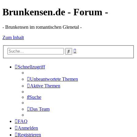
Brunkensen.de - Forum -
- Brunkensen im romantischen Glenetal -
Zum Inhalt
Erweiterte
Suche
Suche
Schnellzugriff
Unbeantwortete Themen
Aktive Themen
Suche
Das Team
FAQ
Anmelden
Registrieren