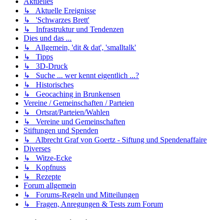
Aktuelles
↳ Aktuelle Ereignisse
↳ 'Schwarzes Brett'
↳ Infrastruktur und Tendenzen
Dies und das ...
↳ Allgemein, 'dit & dat', 'smalltalk'
↳ Tipps
↳ 3D-Druck
↳ Suche ... wer kennt eigentlich ...?
↳ Historisches
↳ Geocaching in Brunkensen
Vereine / Gemeinschaften / Parteien
↳ Ortsrat/Parteien/Wahlen
↳ Vereine und Gemeinschaften
Stiftungen und Spenden
↳ Albrecht Graf von Goertz - Siftung und Spendenaffaire
Diverses
↳ Witze-Ecke
↳ Kopfnuss
↳ Rezepte
Forum allgemein
↳ Forums-Regeln und Mitteilungen
↳ Fragen, Anregungen & Tests zum Forum