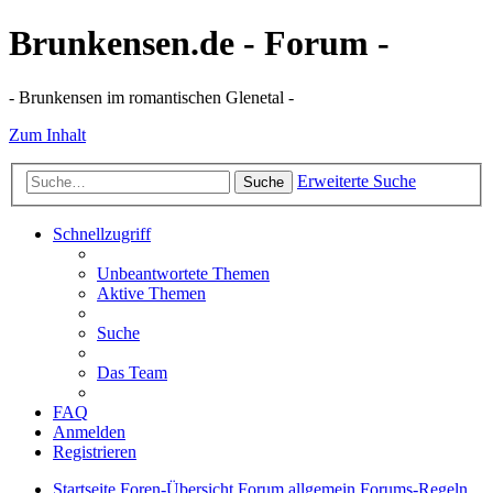
Brunkensen.de - Forum -
- Brunkensen im romantischen Glenetal -
Zum Inhalt
Erweiterte Suche
Suche
Schnellzugriff
Unbeantwortete Themen
Aktive Themen
Suche
Das Team
FAQ
Anmelden
Registrieren
Startseite
Foren-Übersicht
Forum allgemein
Forums-Regeln