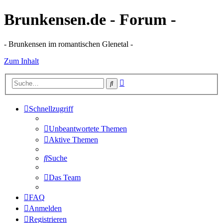
Brunkensen.de - Forum -
- Brunkensen im romantischen Glenetal -
Zum Inhalt
Erweiterte
Suche
Suche
Schnellzugriff
Unbeantwortete Themen
Aktive Themen
Suche
Das Team
FAQ
Anmelden
Registrieren