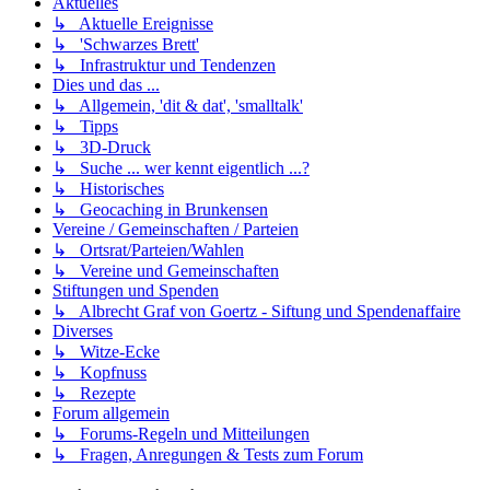
Aktuelles
↳ Aktuelle Ereignisse
↳ 'Schwarzes Brett'
↳ Infrastruktur und Tendenzen
Dies und das ...
↳ Allgemein, 'dit & dat', 'smalltalk'
↳ Tipps
↳ 3D-Druck
↳ Suche ... wer kennt eigentlich ...?
↳ Historisches
↳ Geocaching in Brunkensen
Vereine / Gemeinschaften / Parteien
↳ Ortsrat/Parteien/Wahlen
↳ Vereine und Gemeinschaften
Stiftungen und Spenden
↳ Albrecht Graf von Goertz - Siftung und Spendenaffaire
Diverses
↳ Witze-Ecke
↳ Kopfnuss
↳ Rezepte
Forum allgemein
↳ Forums-Regeln und Mitteilungen
↳ Fragen, Anregungen & Tests zum Forum