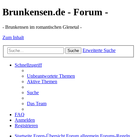
Brunkensen.de - Forum -
- Brunkensen im romantischen Glenetal -
Zum Inhalt
Erweiterte Suche
Suche
Schnellzugriff
Unbeantwortete Themen
Aktive Themen
Suche
Das Team
FAQ
Anmelden
Registrieren
Startseite
Foren-Übersicht
Forum allgemein
Forums-Regeln