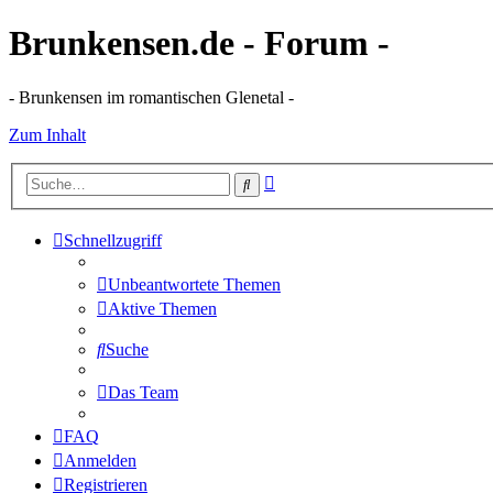
Brunkensen.de - Forum -
- Brunkensen im romantischen Glenetal -
Zum Inhalt
Erweiterte
Suche
Suche
Schnellzugriff
Unbeantwortete Themen
Aktive Themen
Suche
Das Team
FAQ
Anmelden
Registrieren