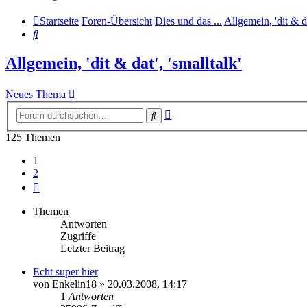
Startseite
Foren-Übersicht
Dies und das ...
Allgemein, 'dit & da
Suche
Allgemein, 'dit & dat', 'smalltalk'
Neues Thema
Erweiterte
Suche
Suche
125 Themen
1
2
Nächste
Themen
Antworten
Zugriffe
Letzter Beitrag
Echt super hier
von
Enkelin18
» 20.03.2008, 14:17
1
Antworten