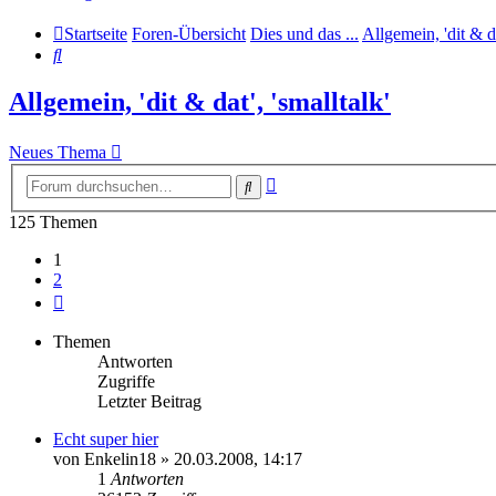
Startseite
Foren-Übersicht
Dies und das ...
Allgemein, 'dit & da
Suche
Allgemein, 'dit & dat', 'smalltalk'
Neues Thema
Erweiterte
Suche
Suche
125 Themen
1
2
Nächste
Themen
Antworten
Zugriffe
Letzter Beitrag
Echt super hier
von
Enkelin18
» 20.03.2008, 14:17
1
Antworten