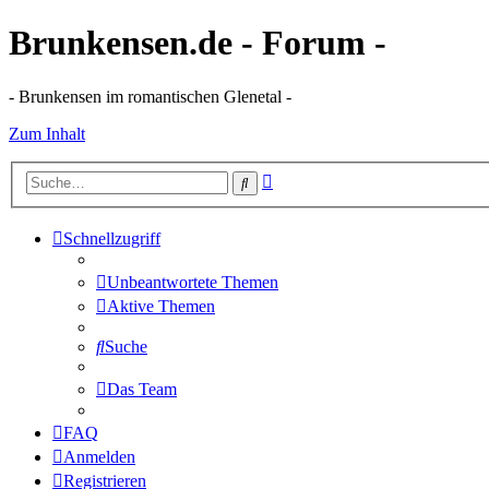
Brunkensen.de - Forum -
- Brunkensen im romantischen Glenetal -
Zum Inhalt
Erweiterte
Suche
Suche
Schnellzugriff
Unbeantwortete Themen
Aktive Themen
Suche
Das Team
FAQ
Anmelden
Registrieren