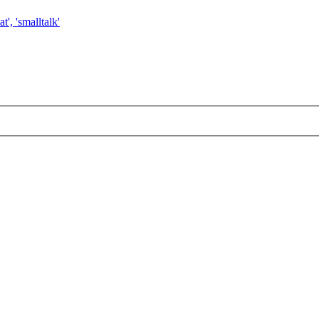
t', 'smalltalk'