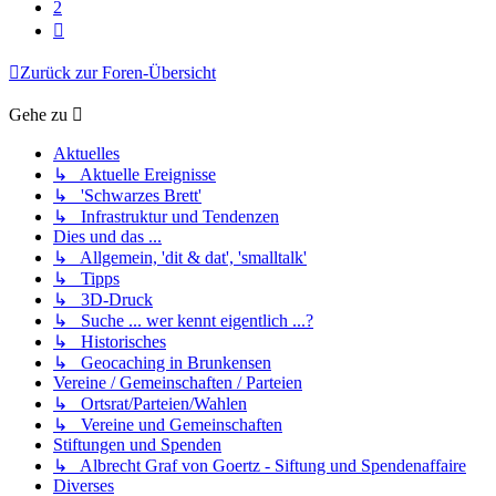
2
Nächste
Zurück zur Foren-Übersicht
Gehe zu
Aktuelles
↳ Aktuelle Ereignisse
↳ 'Schwarzes Brett'
↳ Infrastruktur und Tendenzen
Dies und das ...
↳ Allgemein, 'dit & dat', 'smalltalk'
↳ Tipps
↳ 3D-Druck
↳ Suche ... wer kennt eigentlich ...?
↳ Historisches
↳ Geocaching in Brunkensen
Vereine / Gemeinschaften / Parteien
↳ Ortsrat/Parteien/Wahlen
↳ Vereine und Gemeinschaften
Stiftungen und Spenden
↳ Albrecht Graf von Goertz - Siftung und Spendenaffaire
Diverses