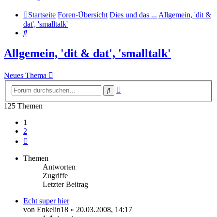
Startseite
Foren-Übersicht
Dies und das ...
Allgemein, 'dit &
dat', 'smalltalk'
Suche
Allgemein, 'dit & dat', 'smalltalk'
Neues Thema
Erweiterte
Suche
Suche
125 Themen
1
2
Nächste
Themen
Antworten
Zugriffe
Letzter Beitrag
Echt super hier
von
Enkelin18
» 20.03.2008, 14:17