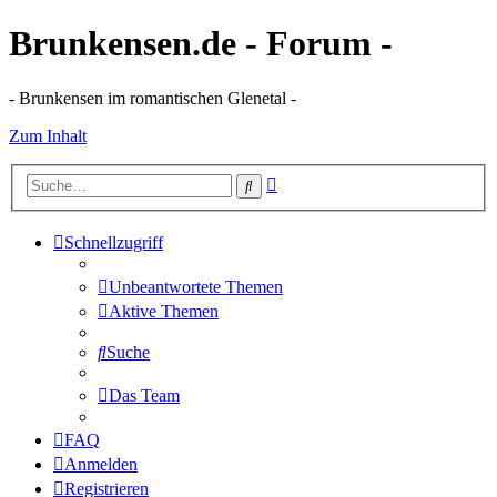
Brunkensen.de - Forum -
- Brunkensen im romantischen Glenetal -
Zum Inhalt
Erweiterte
Suche
Suche
Schnellzugriff
Unbeantwortete Themen
Aktive Themen
Suche
Das Team
FAQ
Anmelden
Registrieren