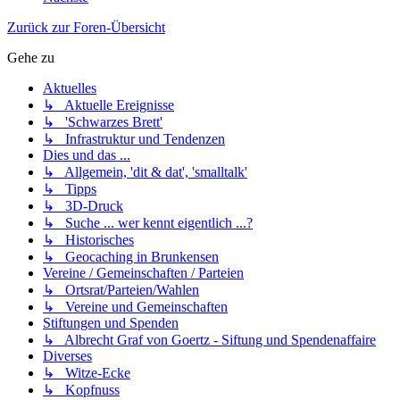
Zurück zur Foren-Übersicht
Gehe zu
Aktuelles
↳ Aktuelle Ereignisse
↳ 'Schwarzes Brett'
↳ Infrastruktur und Tendenzen
Dies und das ...
↳ Allgemein, 'dit & dat', 'smalltalk'
↳ Tipps
↳ 3D-Druck
↳ Suche ... wer kennt eigentlich ...?
↳ Historisches
↳ Geocaching in Brunkensen
Vereine / Gemeinschaften / Parteien
↳ Ortsrat/Parteien/Wahlen
↳ Vereine und Gemeinschaften
Stiftungen und Spenden
↳ Albrecht Graf von Goertz - Siftung und Spendenaffaire
Diverses
↳ Witze-Ecke
↳ Kopfnuss