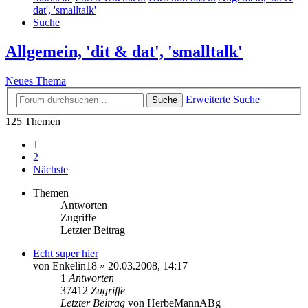
dat', 'smalltalk'
Suche
Allgemein, 'dit & dat', 'smalltalk'
Neues Thema
Erweiterte Suche
Suche
125 Themen
1
2
Nächste
Themen
Antworten
Zugriffe
Letzter Beitrag
Echt super hier
von
Enkelin18
» 20.03.2008, 14:17
1
Antworten
37412
Zugriffe
Letzter Beitrag
von
HerbeMannABg