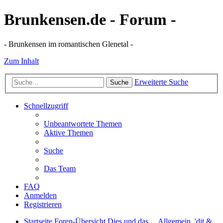
Brunkensen.de - Forum -
- Brunkensen im romantischen Glenetal -
Zum Inhalt
Erweiterte Suche
Suche
Schnellzugriff
Unbeantwortete Themen
Aktive Themen
Suche
Das Team
FAQ
Anmelden
Registrieren
Startseite
Foren-Übersicht
Dies und das ...
Allgemein, 'dit &