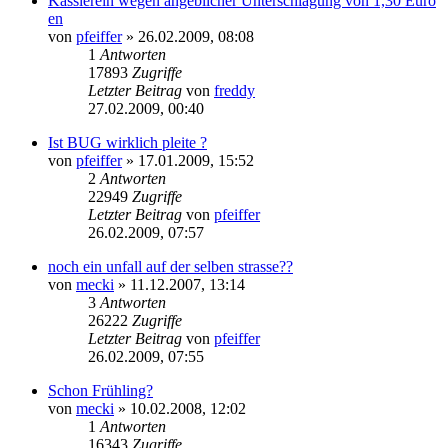
Kassierein wegen angeblicher Unterschlagung von 1,30 Euro
en
von
pfeiffer
» 26.02.2009, 08:08
1
Antworten
17893
Zugriffe
Letzter Beitrag
von
freddy
27.02.2009, 00:40
Ist BUG wirklich pleite ?
von
pfeiffer
» 17.01.2009, 15:52
2
Antworten
22949
Zugriffe
Letzter Beitrag
von
pfeiffer
26.02.2009, 07:57
noch ein unfall auf der selben strasse??
von
mecki
» 11.12.2007, 13:14
3
Antworten
26222
Zugriffe
Letzter Beitrag
von
pfeiffer
26.02.2009, 07:55
Schon Frühling?
von
mecki
» 10.02.2008, 12:02
1
Antworten
16343
Zugriffe