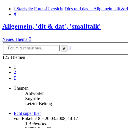
Startseite
Foren-Übersicht
Dies und das ...
Allgemein, 'dit & da
Suche
Allgemein, 'dit & dat', 'smalltalk'
Neues Thema
Erweiterte
Suche
Suche
125 Themen
1
2
Nächste
Themen
Antworten
Zugriffe
Letzter Beitrag
Echt super hier
von
Enkelin18
» 20.03.2008, 14:17
1
Antworten