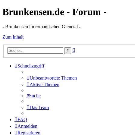
Brunkensen.de - Forum -
- Brunkensen im romantischen Glenetal -
Zum Inhalt
Erweiterte
Suche
Suche
Schnellzugriff
Unbeantwortete Themen
Aktive Themen
Suche
Das Team
FAQ
Anmelden
Registrieren