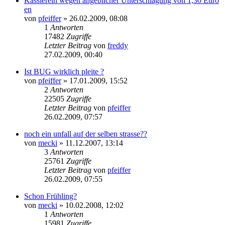
Kassierein wegen angeblicher Unterschlagung von 1,30 Euro
en
von
pfeiffer
» 26.02.2009, 08:08
1
Antworten
17482
Zugriffe
Letzter Beitrag
von
freddy
27.02.2009, 00:40
Ist BUG wirklich pleite ?
von
pfeiffer
» 17.01.2009, 15:52
2
Antworten
22505
Zugriffe
Letzter Beitrag
von
pfeiffer
26.02.2009, 07:57
noch ein unfall auf der selben strasse??
von
mecki
» 11.12.2007, 13:14
3
Antworten
25761
Zugriffe
Letzter Beitrag
von
pfeiffer
26.02.2009, 07:55
Schon Frühling?
von
mecki
» 10.02.2008, 12:02
1
Antworten
15981
Zugriffe