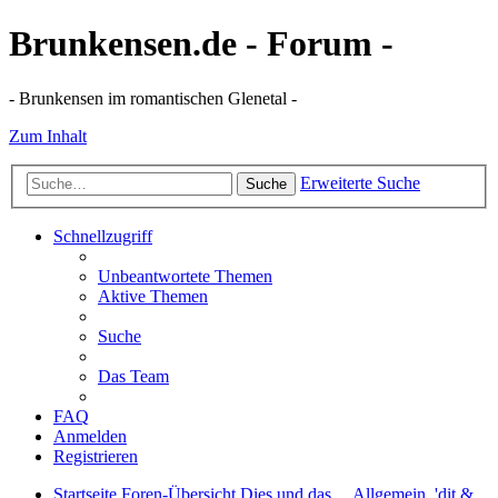
Brunkensen.de - Forum -
- Brunkensen im romantischen Glenetal -
Zum Inhalt
Erweiterte Suche
Suche
Schnellzugriff
Unbeantwortete Themen
Aktive Themen
Suche
Das Team
FAQ
Anmelden
Registrieren
Startseite
Foren-Übersicht
Dies und das ...
Allgemein, 'dit &