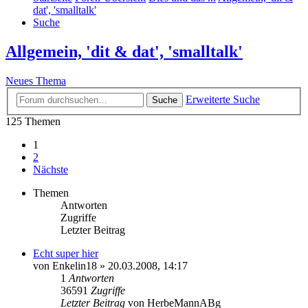
dat', 'smalltalk'
Suche
Allgemein, 'dit & dat', 'smalltalk'
Neues Thema
Erweiterte Suche
Suche
125 Themen
1
2
Nächste
Themen
Antworten
Zugriffe
Letzter Beitrag
Echt super hier
von
Enkelin18
» 20.03.2008, 14:17
1
Antworten
36591
Zugriffe
Letzter Beitrag
von
HerbeMannABg