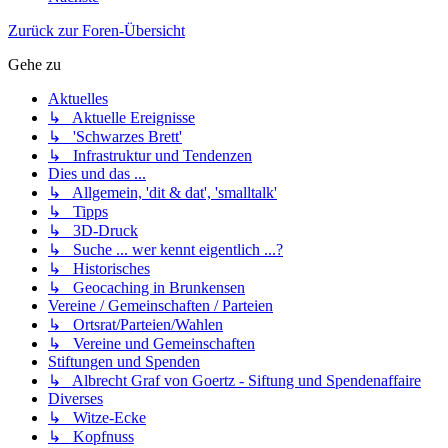
Zurück zur Foren-Übersicht
Gehe zu
Aktuelles
↳ Aktuelle Ereignisse
↳ 'Schwarzes Brett'
↳ Infrastruktur und Tendenzen
Dies und das ...
↳ Allgemein, 'dit & dat', 'smalltalk'
↳ Tipps
↳ 3D-Druck
↳ Suche ... wer kennt eigentlich ...?
↳ Historisches
↳ Geocaching in Brunkensen
Vereine / Gemeinschaften / Parteien
↳ Ortsrat/Parteien/Wahlen
↳ Vereine und Gemeinschaften
Stiftungen und Spenden
↳ Albrecht Graf von Goertz - Siftung und Spendenaffaire
Diverses
↳ Witze-Ecke
↳ Kopfnuss