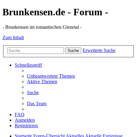
Brunkensen.de - Forum -
- Brunkensen im romantischen Glenetal -
Zum Inhalt
Erweiterte Suche
Suche
Schnellzugriff
Unbeantwortete Themen
Aktive Themen
Suche
Das Team
FAQ
Anmelden
Registrieren
Startseite
Foren-Übersicht
Aktuelles
Aktuelle Ereignisse