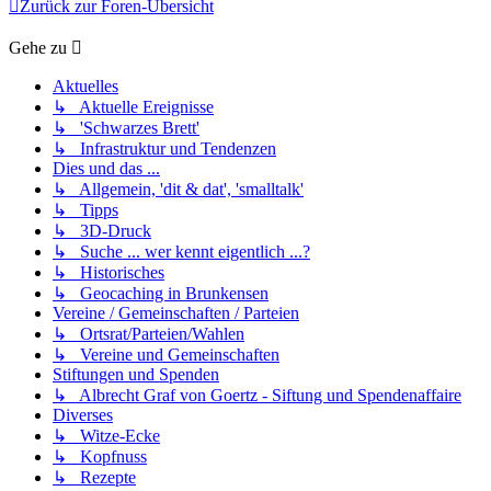
Zurück zur Foren-Übersicht
Gehe zu
Aktuelles
↳ Aktuelle Ereignisse
↳ 'Schwarzes Brett'
↳ Infrastruktur und Tendenzen
Dies und das ...
↳ Allgemein, 'dit & dat', 'smalltalk'
↳ Tipps
↳ 3D-Druck
↳ Suche ... wer kennt eigentlich ...?
↳ Historisches
↳ Geocaching in Brunkensen
Vereine / Gemeinschaften / Parteien
↳ Ortsrat/Parteien/Wahlen
↳ Vereine und Gemeinschaften
Stiftungen und Spenden
↳ Albrecht Graf von Goertz - Siftung und Spendenaffaire
Diverses
↳ Witze-Ecke
↳ Kopfnuss
↳ Rezepte