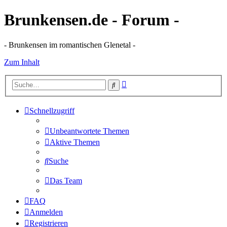
Brunkensen.de - Forum -
- Brunkensen im romantischen Glenetal -
Zum Inhalt
Erweiterte
Suche
Suche
Schnellzugriff
Unbeantwortete Themen
Aktive Themen
Suche
Das Team
FAQ
Anmelden
Registrieren