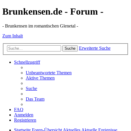
Brunkensen.de - Forum -
- Brunkensen im romantischen Glenetal -
Zum Inhalt
Erweiterte Suche
Suche
Schnellzugriff
Unbeantwortete Themen
Aktive Themen
Suche
Das Team
FAQ
Anmelden
Registrieren
Startseite
Foren-Übersicht
Aktuelles
Aktuelle Ereignisse