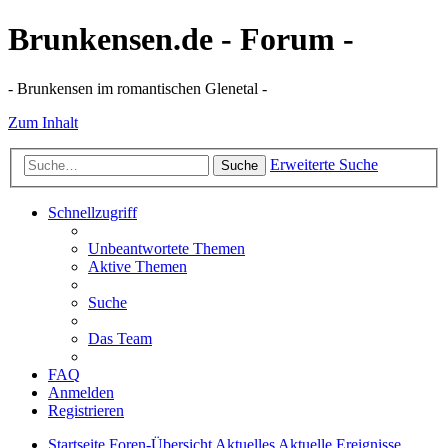
Brunkensen.de - Forum -
- Brunkensen im romantischen Glenetal -
Zum Inhalt
Erweiterte Suche
Suche
Schnellzugriff
Unbeantwortete Themen
Aktive Themen
Suche
Das Team
FAQ
Anmelden
Registrieren
Startseite
Foren-Übersicht
Aktuelles
Aktuelle Ereignisse