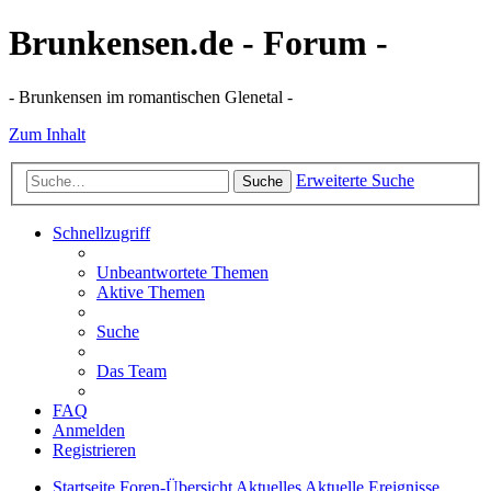
Brunkensen.de - Forum -
- Brunkensen im romantischen Glenetal -
Zum Inhalt
Erweiterte Suche
Suche
Schnellzugriff
Unbeantwortete Themen
Aktive Themen
Suche
Das Team
FAQ
Anmelden
Registrieren
Startseite
Foren-Übersicht
Aktuelles
Aktuelle Ereignisse