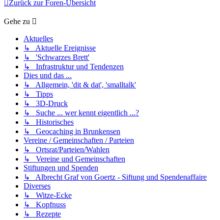
Zurück zur Foren-Übersicht
Gehe zu
Aktuelles
↳ Aktuelle Ereignisse
↳ 'Schwarzes Brett'
↳ Infrastruktur und Tendenzen
Dies und das ...
↳ Allgemein, 'dit & dat', 'smalltalk'
↳ Tipps
↳ 3D-Druck
↳ Suche ... wer kennt eigentlich ...?
↳ Historisches
↳ Geocaching in Brunkensen
Vereine / Gemeinschaften / Parteien
↳ Ortsrat/Parteien/Wahlen
↳ Vereine und Gemeinschaften
Stiftungen und Spenden
↳ Albrecht Graf von Goertz - Siftung und Spendenaffaire
Diverses
↳ Witze-Ecke
↳ Kopfnuss
↳ Rezepte