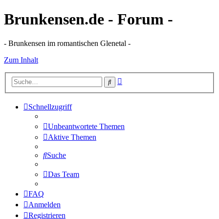
Brunkensen.de - Forum -
- Brunkensen im romantischen Glenetal -
Zum Inhalt
Erweiterte
Suche
Suche
Schnellzugriff
Unbeantwortete Themen
Aktive Themen
Suche
Das Team
FAQ
Anmelden
Registrieren