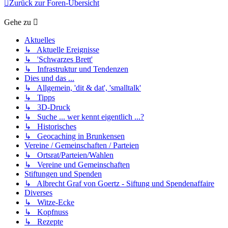
Zurück zur Foren-Übersicht
Gehe zu
Aktuelles
↳ Aktuelle Ereignisse
↳ 'Schwarzes Brett'
↳ Infrastruktur und Tendenzen
Dies und das ...
↳ Allgemein, 'dit & dat', 'smalltalk'
↳ Tipps
↳ 3D-Druck
↳ Suche ... wer kennt eigentlich ...?
↳ Historisches
↳ Geocaching in Brunkensen
Vereine / Gemeinschaften / Parteien
↳ Ortsrat/Parteien/Wahlen
↳ Vereine und Gemeinschaften
Stiftungen und Spenden
↳ Albrecht Graf von Goertz - Siftung und Spendenaffaire
Diverses
↳ Witze-Ecke
↳ Kopfnuss
↳ Rezepte