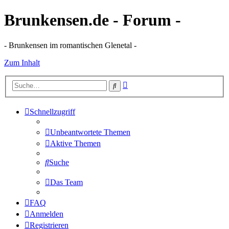
Brunkensen.de - Forum -
- Brunkensen im romantischen Glenetal -
Zum Inhalt
Erweiterte
Suche
Suche
Schnellzugriff
Unbeantwortete Themen
Aktive Themen
Suche
Das Team
FAQ
Anmelden
Registrieren