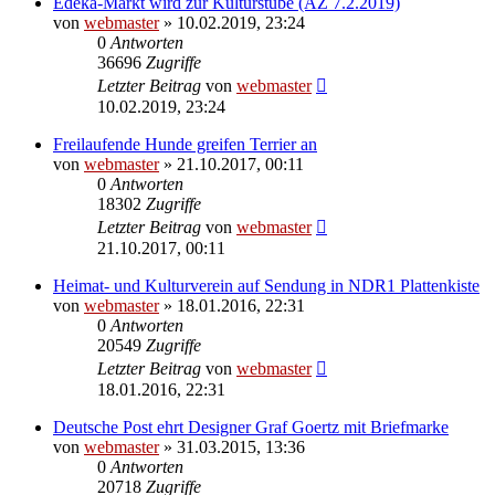
Edeka-Markt wird zur Kulturstube (AZ 7.2.2019)
von
webmaster
» 10.02.2019, 23:24
0
Antworten
36696
Zugriffe
Letzter Beitrag
von
webmaster
10.02.2019, 23:24
Freilaufende Hunde greifen Terrier an
von
webmaster
» 21.10.2017, 00:11
0
Antworten
18302
Zugriffe
Letzter Beitrag
von
webmaster
21.10.2017, 00:11
Heimat- und Kulturverein auf Sendung in NDR1 Plattenkiste
von
webmaster
» 18.01.2016, 22:31
0
Antworten
20549
Zugriffe
Letzter Beitrag
von
webmaster
18.01.2016, 22:31
Deutsche Post ehrt Designer Graf Goertz mit Briefmarke
von
webmaster
» 31.03.2015, 13:36
0
Antworten
20718
Zugriffe