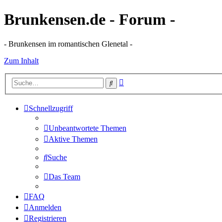
Brunkensen.de - Forum -
- Brunkensen im romantischen Glenetal -
Zum Inhalt
Erweiterte
Suche
Suche
Schnellzugriff
Unbeantwortete Themen
Aktive Themen
Suche
Das Team
FAQ
Anmelden
Registrieren