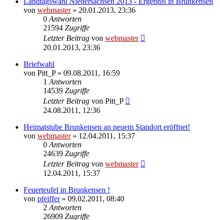
Landtagswahl Niedersachsen 2013 - Ergebnis in Brunkensen
von
webmaster
» 20.01.2013, 23:36
0
Antworten
21594
Zugriffe
Letzter Beitrag
von
webmaster
20.01.2013, 23:36
Briefwahl
von
Pitt_P
» 09.08.2011, 16:59
1
Antworten
14539
Zugriffe
Letzter Beitrag
von
Pitt_P
24.08.2011, 12:36
Heimatstube Brunkensen an neuem Standort eröffnet!
von
webmaster
» 12.04.2011, 15:37
0
Antworten
24639
Zugriffe
Letzter Beitrag
von
webmaster
12.04.2011, 15:37
Feuerteufel in Brunkensen !
von
pfeiffer
» 09.02.2011, 08:40
2
Antworten
26909
Zugriffe