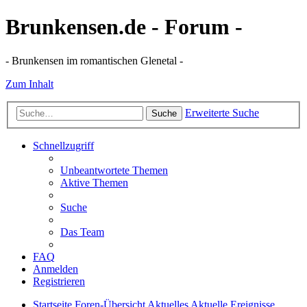
Brunkensen.de - Forum -
- Brunkensen im romantischen Glenetal -
Zum Inhalt
Erweiterte Suche
Suche
Schnellzugriff
Unbeantwortete Themen
Aktive Themen
Suche
Das Team
FAQ
Anmelden
Registrieren
Startseite
Foren-Übersicht
Aktuelles
Aktuelle Ereignisse