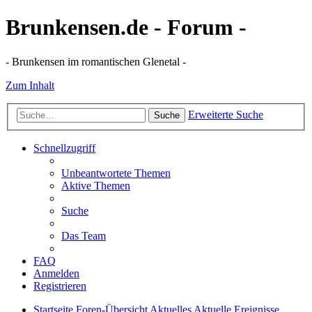
Brunkensen.de - Forum -
- Brunkensen im romantischen Glenetal -
Zum Inhalt
Erweiterte Suche
Suche
Schnellzugriff
Unbeantwortete Themen
Aktive Themen
Suche
Das Team
FAQ
Anmelden
Registrieren
Startseite
Foren-Übersicht
Aktuelles
Aktuelle Ereignisse