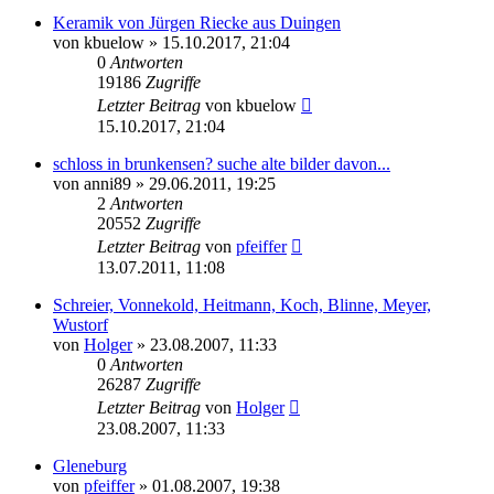
Keramik von Jürgen Riecke aus Duingen
von
kbuelow
» 15.10.2017, 21:04
0
Antworten
19186
Zugriffe
Letzter Beitrag
von
kbuelow
15.10.2017, 21:04
schloss in brunkensen? suche alte bilder davon...
von
anni89
» 29.06.2011, 19:25
2
Antworten
20552
Zugriffe
Letzter Beitrag
von
pfeiffer
13.07.2011, 11:08
Schreier, Vonnekold, Heitmann, Koch, Blinne, Meyer,
Wustorf
von
Holger
» 23.08.2007, 11:33
0
Antworten
26287
Zugriffe
Letzter Beitrag
von
Holger
23.08.2007, 11:33
Gleneburg
von
pfeiffer
» 01.08.2007, 19:38