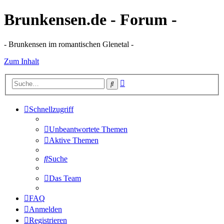
Brunkensen.de - Forum -
- Brunkensen im romantischen Glenetal -
Zum Inhalt
Erweiterte
Suche
Suche
Schnellzugriff
Unbeantwortete Themen
Aktive Themen
Suche
Das Team
FAQ
Anmelden
Registrieren