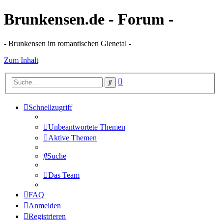
Brunkensen.de - Forum -
- Brunkensen im romantischen Glenetal -
Zum Inhalt
Erweiterte
Suche
Suche
Schnellzugriff
Unbeantwortete Themen
Aktive Themen
Suche
Das Team
FAQ
Anmelden
Registrieren