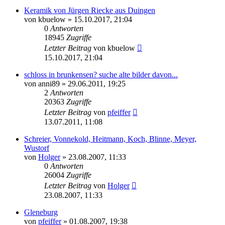
Keramik von Jürgen Riecke aus Duingen
von
kbuelow
» 15.10.2017, 21:04
0
Antworten
18945
Zugriffe
Letzter Beitrag
von
kbuelow
15.10.2017, 21:04
schloss in brunkensen? suche alte bilder davon...
von
anni89
» 29.06.2011, 19:25
2
Antworten
20363
Zugriffe
Letzter Beitrag
von
pfeiffer
13.07.2011, 11:08
Schreier, Vonnekold, Heitmann, Koch, Blinne, Meyer,
Wustorf
von
Holger
» 23.08.2007, 11:33
0
Antworten
26004
Zugriffe
Letzter Beitrag
von
Holger
23.08.2007, 11:33
Gleneburg
von
pfeiffer
» 01.08.2007, 19:38