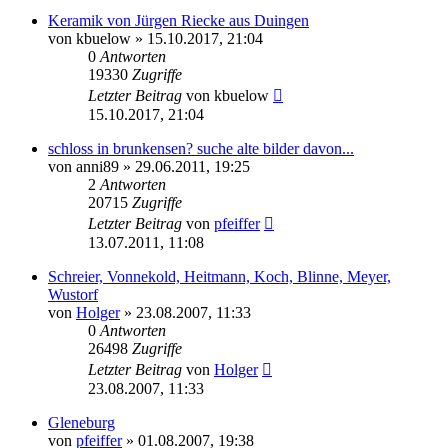
Keramik von Jürgen Riecke aus Duingen
von
kbuelow
» 15.10.2017, 21:04
0
Antworten
19330
Zugriffe
Letzter Beitrag
von
kbuelow
15.10.2017, 21:04
schloss in brunkensen? suche alte bilder davon...
von
anni89
» 29.06.2011, 19:25
2
Antworten
20715
Zugriffe
Letzter Beitrag
von
pfeiffer
13.07.2011, 11:08
Schreier, Vonnekold, Heitmann, Koch, Blinne, Meyer,
Wustorf
von
Holger
» 23.08.2007, 11:33
0
Antworten
26498
Zugriffe
Letzter Beitrag
von
Holger
23.08.2007, 11:33
Gleneburg
von
pfeiffer
» 01.08.2007, 19:38