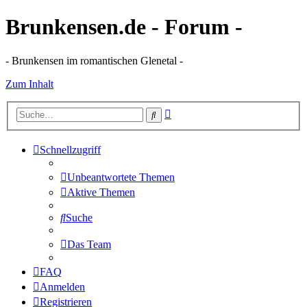
Brunkensen.de - Forum -
- Brunkensen im romantischen Glenetal -
Zum Inhalt
Erweiterte
Suche
Suche
Schnellzugriff
Unbeantwortete Themen
Aktive Themen
Suche
Das Team
FAQ
Anmelden
Registrieren