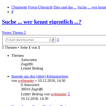
Startseite
Foren-Übersicht
Dies und das ...
Suche ... wer kennt 
Suche
Suche ... wer kennt eigentlich ...?
Neues Thema
Erweiterte
Suche
Suche
5 Themen • Seite
1
von
1
Themen
Antworten
Zugriffe
Letzter Beitrag
Inserate aus den (alten) Kleinanzeigen
von
webmaster
» 10.12.2018, 14:30
0
Antworten
36910
Zugriffe
Letzter Beitrag
von
webmaster
10.12.2018, 14:30