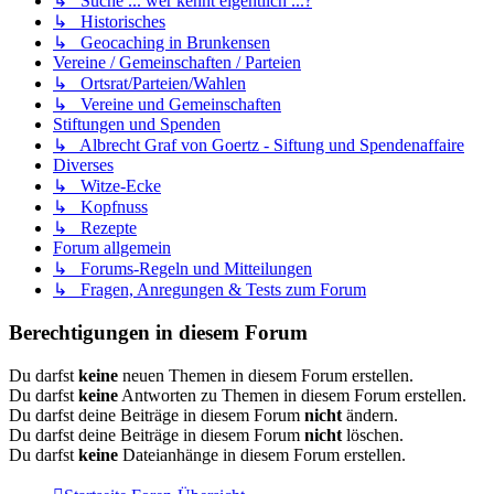
↳ Suche ... wer kennt eigentlich ...?
↳ Historisches
↳ Geocaching in Brunkensen
Vereine / Gemeinschaften / Parteien
↳ Ortsrat/Parteien/Wahlen
↳ Vereine und Gemeinschaften
Stiftungen und Spenden
↳ Albrecht Graf von Goertz - Siftung und Spendenaffaire
Diverses
↳ Witze-Ecke
↳ Kopfnuss
↳ Rezepte
Forum allgemein
↳ Forums-Regeln und Mitteilungen
↳ Fragen, Anregungen & Tests zum Forum
Berechtigungen in diesem Forum
Du darfst
keine
neuen Themen in diesem Forum erstellen.
Du darfst
keine
Antworten zu Themen in diesem Forum erstellen.
Du darfst deine Beiträge in diesem Forum
nicht
ändern.
Du darfst deine Beiträge in diesem Forum
nicht
löschen.
Du darfst
keine
Dateianhänge in diesem Forum erstellen.