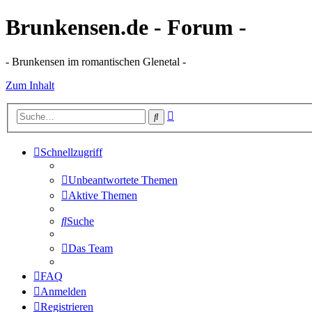
Brunkensen.de - Forum -
- Brunkensen im romantischen Glenetal -
Zum Inhalt
Erweiterte
Suche
Suche
Schnellzugriff
Unbeantwortete Themen
Aktive Themen
Suche
Das Team
FAQ
Anmelden
Registrieren