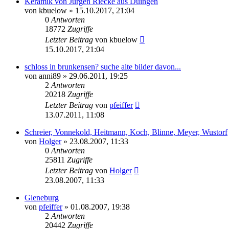
Keramik von Jürgen Riecke aus Duingen
von
kbuelow
» 15.10.2017, 21:04
0
Antworten
18772
Zugriffe
Letzter Beitrag
von
kbuelow
15.10.2017, 21:04
schloss in brunkensen? suche alte bilder davon...
von
anni89
» 29.06.2011, 19:25
2
Antworten
20218
Zugriffe
Letzter Beitrag
von
pfeiffer
13.07.2011, 11:08
Schreier, Vonnekold, Heitmann, Koch, Blinne, Meyer, Wustorf
von
Holger
» 23.08.2007, 11:33
0
Antworten
25811
Zugriffe
Letzter Beitrag
von
Holger
23.08.2007, 11:33
Gleneburg
von
pfeiffer
» 01.08.2007, 19:38
2
Antworten
20442
Zugriffe