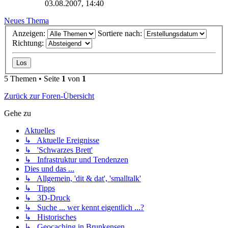
03.08.2007, 14:40
Neues Thema
Anzeigen:
Sortiere nach:
Richtung:
5 Themen • Seite
1
von
1
Zurück zur Foren-Übersicht
Gehe zu
Aktuelles
↳ Aktuelle Ereignisse
↳ 'Schwarzes Brett'
↳ Infrastruktur und Tendenzen
Dies und das ...
↳ Allgemein, 'dit & dat', 'smalltalk'
↳ Tipps
↳ 3D-Druck
↳ Suche ... wer kennt eigentlich ...?
↳ Historisches
↳ Geocaching in Brunkensen