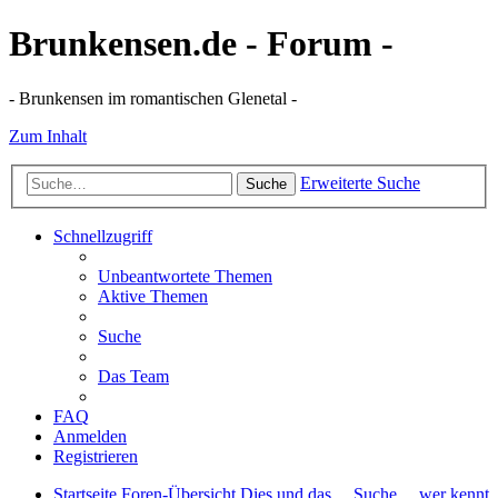
Brunkensen.de - Forum -
- Brunkensen im romantischen Glenetal -
Zum Inhalt
Erweiterte Suche
Suche
Schnellzugriff
Unbeantwortete Themen
Aktive Themen
Suche
Das Team
FAQ
Anmelden
Registrieren
Startseite
Foren-Übersicht
Dies und das ...
Suche ... wer kennt