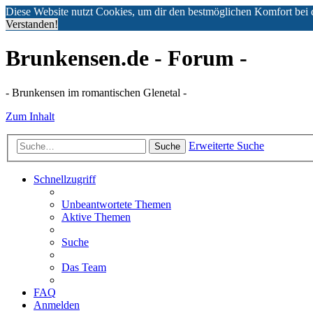
Diese Website nutzt Cookies, um dir den bestmöglichen Komfort bei 
Verstanden!
Brunkensen.de - Forum -
- Brunkensen im romantischen Glenetal -
Zum Inhalt
Erweiterte Suche
Suche
Schnellzugriff
Unbeantwortete Themen
Aktive Themen
Suche
Das Team
FAQ
Anmelden