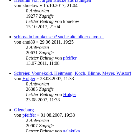
Keramik von Jürgen Riecke aus Duingen
von
kbuelow
» 15.10.2017, 21:04
0
Antworten
19277
Zugriffe
Letzter Beitrag
von
kbuelow
15.10.2017, 21:04
schloss in brunkensen? suche alte bilder davon...
von
anni89
» 29.06.2011, 19:25
2
Antworten
20631
Zugriffe
Letzter Beitrag
von
pfeiffer
13.07.2011, 11:08
Schreier, Vonnekold, Heitmann, Koch, Blinne, Meyer, Wustorf
von
Holger
» 23.08.2007, 11:33
0
Antworten
26385
Zugriffe
Letzter Beitrag
von
Holger
23.08.2007, 11:33
Gleneburg
von
pfeiffer
» 01.08.2007, 19:38
2
Antworten
20907
Zugriffe
Letzter Beitrag
von
galaktika