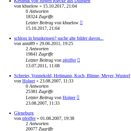
Keramik von Jürgen Riecke aus Duingen
von
kbuelow
» 15.10.2017, 21:04
0
Antworten
18324
Zugriffe
Letzter Beitrag
von
kbuelow
15.10.2017, 21:04
schloss in brunkensen? suche alte bilder davon...
von
anni89
» 29.06.2011, 19:25
2
Antworten
19841
Zugriffe
Letzter Beitrag
von
pfeiffer
13.07.2011, 11:08
Schreier, Vonnekold, Heitmann, Koch, Blinne, Meyer, Wustorf
von
Holger
» 23.08.2007, 11:33
0
Antworten
25381
Zugriffe
Letzter Beitrag
von
Holger
23.08.2007, 11:33
Gleneburg
von
pfeiffer
» 01.08.2007, 19:38
2
Antworten
20077
Zugriffe