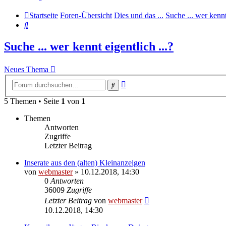
Startseite
Foren-Übersicht
Dies und das ...
Suche ... wer kennt 
Suche
Suche ... wer kennt eigentlich ...?
Neues Thema
Erweiterte
Suche
Suche
5 Themen • Seite
1
von
1
Themen
Antworten
Zugriffe
Letzter Beitrag
Inserate aus den (alten) Kleinanzeigen
von
webmaster
» 10.12.2018, 14:30
0
Antworten
36009
Zugriffe
Letzter Beitrag
von
webmaster
10.12.2018, 14:30