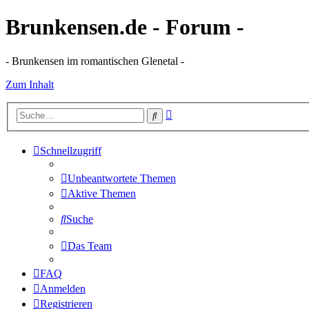
Brunkensen.de - Forum -
- Brunkensen im romantischen Glenetal -
Zum Inhalt
Erweiterte
Suche
Suche
Schnellzugriff
Unbeantwortete Themen
Aktive Themen
Suche
Das Team
FAQ
Anmelden
Registrieren