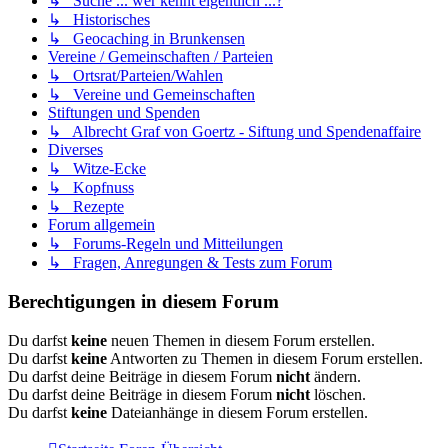
↳ Suche ... wer kennt eigentlich ...?
↳ Historisches
↳ Geocaching in Brunkensen
Vereine / Gemeinschaften / Parteien
↳ Ortsrat/Parteien/Wahlen
↳ Vereine und Gemeinschaften
Stiftungen und Spenden
↳ Albrecht Graf von Goertz - Siftung und Spendenaffaire
Diverses
↳ Witze-Ecke
↳ Kopfnuss
↳ Rezepte
Forum allgemein
↳ Forums-Regeln und Mitteilungen
↳ Fragen, Anregungen & Tests zum Forum
Berechtigungen in diesem Forum
Du darfst
keine
neuen Themen in diesem Forum erstellen.
Du darfst
keine
Antworten zu Themen in diesem Forum erstellen.
Du darfst deine Beiträge in diesem Forum
nicht
ändern.
Du darfst deine Beiträge in diesem Forum
nicht
löschen.
Du darfst
keine
Dateianhänge in diesem Forum erstellen.