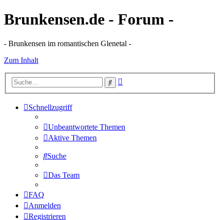
Brunkensen.de - Forum -
- Brunkensen im romantischen Glenetal -
Zum Inhalt
Erweiterte
Suche
Suche
Schnellzugriff
Unbeantwortete Themen
Aktive Themen
Suche
Das Team
FAQ
Anmelden
Registrieren