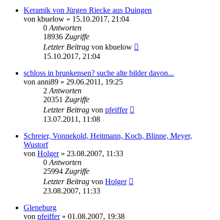
Keramik von Jürgen Riecke aus Duingen
von
kbuelow
» 15.10.2017, 21:04
0
Antworten
18936
Zugriffe
Letzter Beitrag
von
kbuelow
15.10.2017, 21:04
schloss in brunkensen? suche alte bilder davon...
von
anni89
» 29.06.2011, 19:25
2
Antworten
20351
Zugriffe
Letzter Beitrag
von
pfeiffer
13.07.2011, 11:08
Schreier, Vonnekold, Heitmann, Koch, Blinne, Meyer,
Wustorf
von
Holger
» 23.08.2007, 11:33
0
Antworten
25994
Zugriffe
Letzter Beitrag
von
Holger
23.08.2007, 11:33
Gleneburg
von
pfeiffer
» 01.08.2007, 19:38