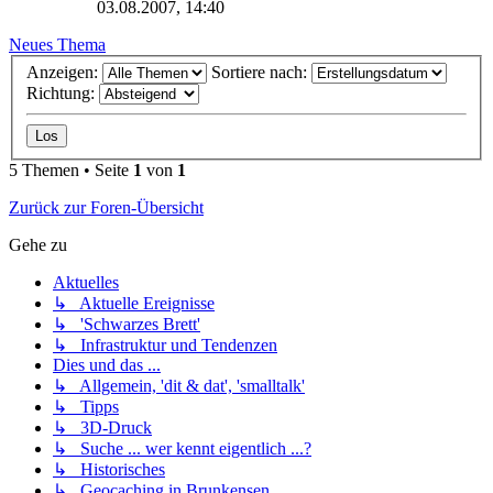
03.08.2007, 14:40
Neues Thema
Anzeigen:
Sortiere nach:
Richtung:
5 Themen • Seite
1
von
1
Zurück zur Foren-Übersicht
Gehe zu
Aktuelles
↳ Aktuelle Ereignisse
↳ 'Schwarzes Brett'
↳ Infrastruktur und Tendenzen
Dies und das ...
↳ Allgemein, 'dit & dat', 'smalltalk'
↳ Tipps
↳ 3D-Druck
↳ Suche ... wer kennt eigentlich ...?
↳ Historisches
↳ Geocaching in Brunkensen