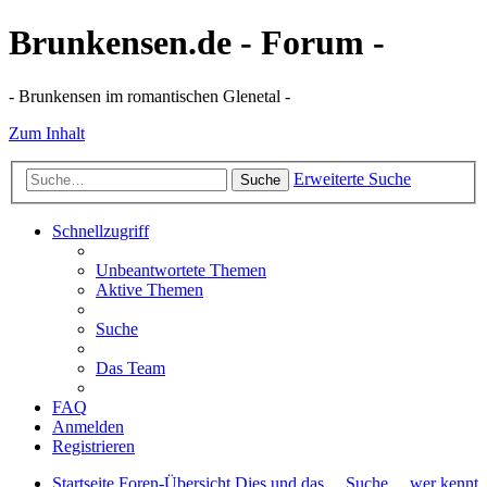
Brunkensen.de - Forum -
- Brunkensen im romantischen Glenetal -
Zum Inhalt
Erweiterte Suche
Suche
Schnellzugriff
Unbeantwortete Themen
Aktive Themen
Suche
Das Team
FAQ
Anmelden
Registrieren
Startseite
Foren-Übersicht
Dies und das ...
Suche ... wer kennt