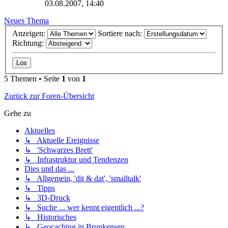
03.08.2007, 14:40
Neues Thema
Anzeigen:
Sortiere nach:
Richtung:
5 Themen • Seite
1
von
1
Zurück zur Foren-Übersicht
Gehe zu
Aktuelles
↳ Aktuelle Ereignisse
↳ 'Schwarzes Brett'
↳ Infrastruktur und Tendenzen
Dies und das ...
↳ Allgemein, 'dit & dat', 'smalltalk'
↳ Tipps
↳ 3D-Druck
↳ Suche ... wer kennt eigentlich ...?
↳ Historisches
↳ Geocaching in Brunkensen