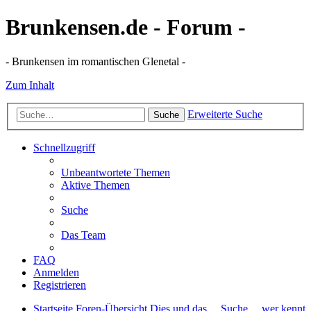
Brunkensen.de - Forum -
- Brunkensen im romantischen Glenetal -
Zum Inhalt
Erweiterte Suche
Suche
Schnellzugriff
Unbeantwortete Themen
Aktive Themen
Suche
Das Team
FAQ
Anmelden
Registrieren
Startseite
Foren-Übersicht
Dies und das ...
Suche ... wer kennt