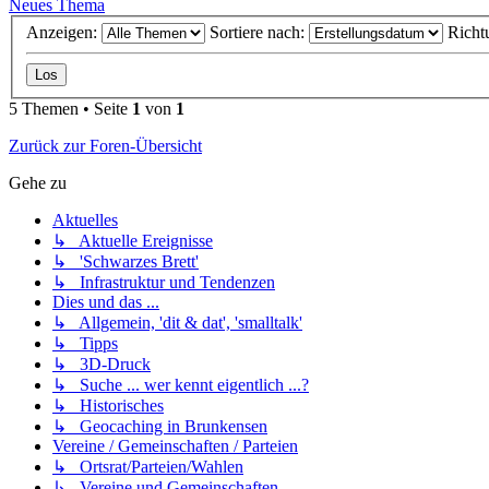
Neues Thema
Anzeigen:
Sortiere nach:
Richt
5 Themen • Seite
1
von
1
Zurück zur Foren-Übersicht
Gehe zu
Aktuelles
↳ Aktuelle Ereignisse
↳ 'Schwarzes Brett'
↳ Infrastruktur und Tendenzen
Dies und das ...
↳ Allgemein, 'dit & dat', 'smalltalk'
↳ Tipps
↳ 3D-Druck
↳ Suche ... wer kennt eigentlich ...?
↳ Historisches
↳ Geocaching in Brunkensen
Vereine / Gemeinschaften / Parteien
↳ Ortsrat/Parteien/Wahlen
↳ Vereine und Gemeinschaften