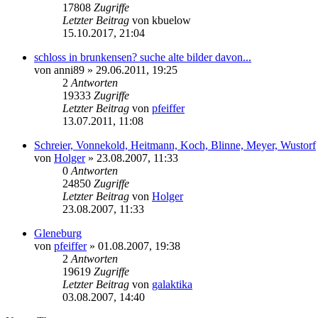
17808
Zugriffe
Letzter Beitrag
von
kbuelow
15.10.2017, 21:04
schloss in brunkensen? suche alte bilder davon...
von
anni89
» 29.06.2011, 19:25
2
Antworten
19333
Zugriffe
Letzter Beitrag
von
pfeiffer
13.07.2011, 11:08
Schreier, Vonnekold, Heitmann, Koch, Blinne, Meyer, Wustorf
von
Holger
» 23.08.2007, 11:33
0
Antworten
24850
Zugriffe
Letzter Beitrag
von
Holger
23.08.2007, 11:33
Gleneburg
von
pfeiffer
» 01.08.2007, 19:38
2
Antworten
19619
Zugriffe
Letzter Beitrag
von
galaktika
03.08.2007, 14:40