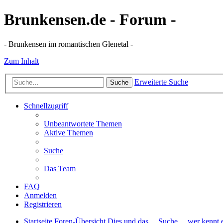
Brunkensen.de - Forum -
- Brunkensen im romantischen Glenetal -
Zum Inhalt
Erweiterte Suche
Suche
Schnellzugriff
Unbeantwortete Themen
Aktive Themen
Suche
Das Team
FAQ
Anmelden
Registrieren
Startseite
Foren-Übersicht
Dies und das ...
Suche ... wer kennt e