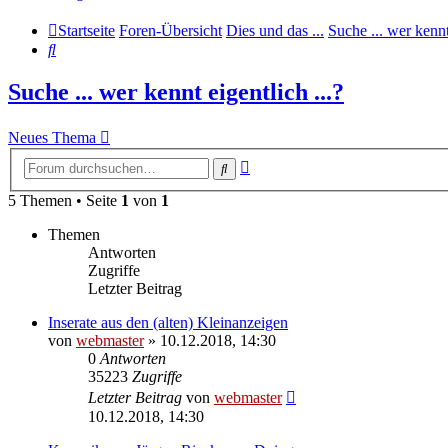
Startseite
Foren-Übersicht
Dies und das ...
Suche ... wer kennt 
Suche
Suche ... wer kennt eigentlich ...?
Neues Thema
Erweiterte
Suche
Suche
5 Themen • Seite
1
von
1
Themen
Antworten
Zugriffe
Letzter Beitrag
Inserate aus den (alten) Kleinanzeigen
von
webmaster
» 10.12.2018, 14:30
0
Antworten
35223
Zugriffe
Letzter Beitrag
von
webmaster
10.12.2018, 14:30