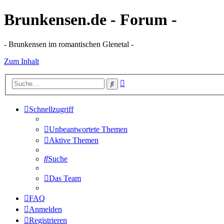
Brunkensen.de - Forum -
- Brunkensen im romantischen Glenetal -
Zum Inhalt
Erweiterte
Suche
Suche
Schnellzugriff
Unbeantwortete Themen
Aktive Themen
Suche
Das Team
FAQ
Anmelden
Registrieren