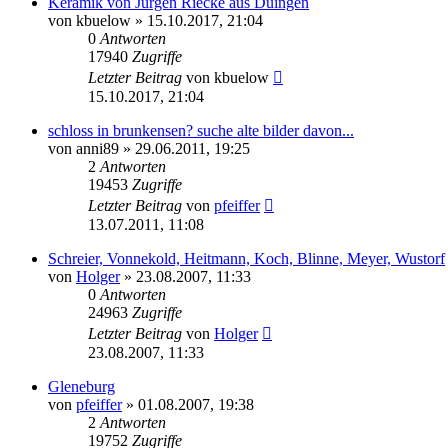
Keramik von Jürgen Riecke aus Duingen
von
kbuelow
» 15.10.2017, 21:04
0
Antworten
17940
Zugriffe
Letzter Beitrag
von
kbuelow
15.10.2017, 21:04
schloss in brunkensen? suche alte bilder davon...
von
anni89
» 29.06.2011, 19:25
2
Antworten
19453
Zugriffe
Letzter Beitrag
von
pfeiffer
13.07.2011, 11:08
Schreier, Vonnekold, Heitmann, Koch, Blinne, Meyer, Wustorf
von
Holger
» 23.08.2007, 11:33
0
Antworten
24963
Zugriffe
Letzter Beitrag
von
Holger
23.08.2007, 11:33
Gleneburg
von
pfeiffer
» 01.08.2007, 19:38
2
Antworten
19752
Zugriffe