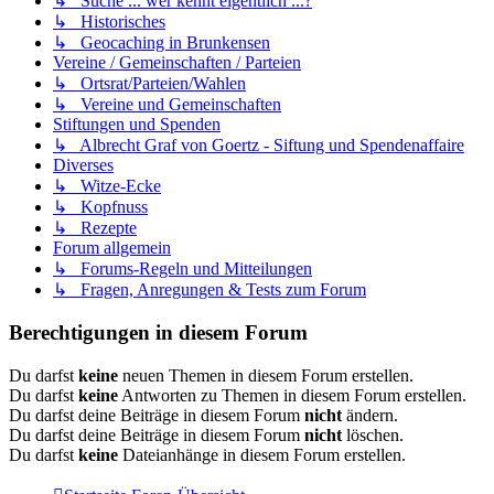
↳ Suche ... wer kennt eigentlich ...?
↳ Historisches
↳ Geocaching in Brunkensen
Vereine / Gemeinschaften / Parteien
↳ Ortsrat/Parteien/Wahlen
↳ Vereine und Gemeinschaften
Stiftungen und Spenden
↳ Albrecht Graf von Goertz - Siftung und Spendenaffaire
Diverses
↳ Witze-Ecke
↳ Kopfnuss
↳ Rezepte
Forum allgemein
↳ Forums-Regeln und Mitteilungen
↳ Fragen, Anregungen & Tests zum Forum
Berechtigungen in diesem Forum
Du darfst
keine
neuen Themen in diesem Forum erstellen.
Du darfst
keine
Antworten zu Themen in diesem Forum erstellen.
Du darfst deine Beiträge in diesem Forum
nicht
ändern.
Du darfst deine Beiträge in diesem Forum
nicht
löschen.
Du darfst
keine
Dateianhänge in diesem Forum erstellen.