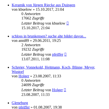
Keramik von Jürgen Riecke aus Duingen
von
kbuelow
» 15.10.2017, 21:04
0
Antworten
17662
Zugriffe
Letzter Beitrag
von
kbuelow
15.10.2017, 21:04
schloss in brunkensen? suche alte bilder davon...
von
anni89
» 29.06.2011, 19:25
2
Antworten
19232
Zugriffe
Letzter Beitrag
von
pfeiffer
13.07.2011, 11:08
Schreier, Vonnekold, Heitmann, Koch, Blinne, Meyer,
Wustorf
von
Holger
» 23.08.2007, 11:33
0
Antworten
24699
Zugriffe
Letzter Beitrag
von
Holger
23.08.2007, 11:33
Gleneburg
von
pfeiffer
» 01.08.2007, 19:38