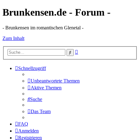
Brunkensen.de - Forum -
- Brunkensen im romantischen Glenetal -
Zum Inhalt
Erweiterte
Suche
Suche
Schnellzugriff
Unbeantwortete Themen
Aktive Themen
Suche
Das Team
FAQ
Anmelden
Registrieren