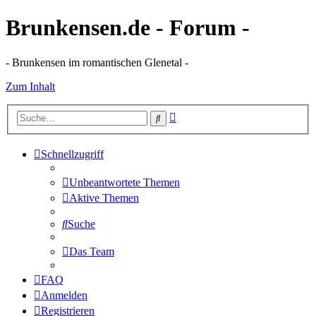
Brunkensen.de - Forum -
- Brunkensen im romantischen Glenetal -
Zum Inhalt
Erweiterte
Suche
Suche
Schnellzugriff
Unbeantwortete Themen
Aktive Themen
Suche
Das Team
FAQ
Anmelden
Registrieren