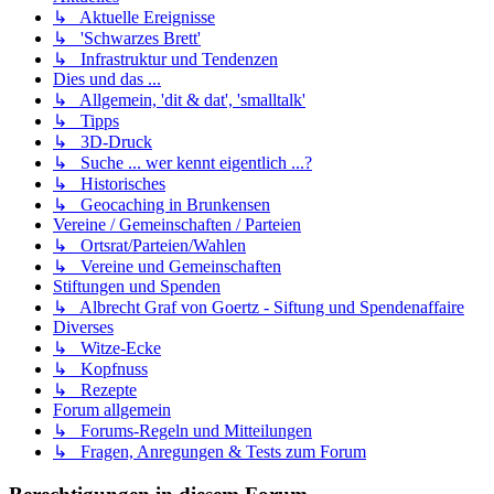
↳ Aktuelle Ereignisse
↳ 'Schwarzes Brett'
↳ Infrastruktur und Tendenzen
Dies und das ...
↳ Allgemein, 'dit & dat', 'smalltalk'
↳ Tipps
↳ 3D-Druck
↳ Suche ... wer kennt eigentlich ...?
↳ Historisches
↳ Geocaching in Brunkensen
Vereine / Gemeinschaften / Parteien
↳ Ortsrat/Parteien/Wahlen
↳ Vereine und Gemeinschaften
Stiftungen und Spenden
↳ Albrecht Graf von Goertz - Siftung und Spendenaffaire
Diverses
↳ Witze-Ecke
↳ Kopfnuss
↳ Rezepte
Forum allgemein
↳ Forums-Regeln und Mitteilungen
↳ Fragen, Anregungen & Tests zum Forum