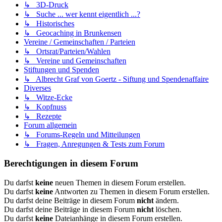
↳ 3D-Druck
↳ Suche ... wer kennt eigentlich ...?
↳ Historisches
↳ Geocaching in Brunkensen
Vereine / Gemeinschaften / Parteien
↳ Ortsrat/Parteien/Wahlen
↳ Vereine und Gemeinschaften
Stiftungen und Spenden
↳ Albrecht Graf von Goertz - Siftung und Spendenaffaire
Diverses
↳ Witze-Ecke
↳ Kopfnuss
↳ Rezepte
Forum allgemein
↳ Forums-Regeln und Mitteilungen
↳ Fragen, Anregungen & Tests zum Forum
Berechtigungen in diesem Forum
Du darfst
keine
neuen Themen in diesem Forum erstellen.
Du darfst
keine
Antworten zu Themen in diesem Forum erstellen.
Du darfst deine Beiträge in diesem Forum
nicht
ändern.
Du darfst deine Beiträge in diesem Forum
nicht
löschen.
Du darfst
keine
Dateianhänge in diesem Forum erstellen.