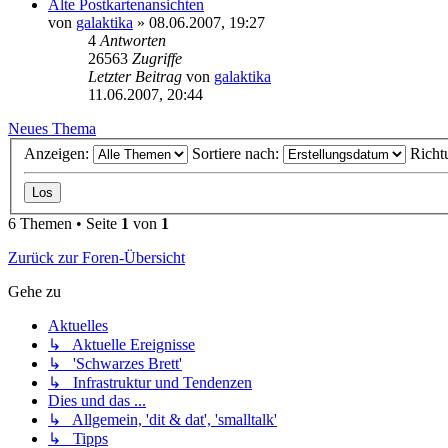
Alte Postkartenansichten
von
galaktika
» 08.06.2007, 19:27
4
Antworten
26563
Zugriffe
Letzter Beitrag
von
galaktika
11.06.2007, 20:44
Neues Thema
Anzeigen:
Sortiere nach:
Richt
6 Themen • Seite
1
von
1
Zurück zur Foren-Übersicht
Gehe zu
Aktuelles
↳ Aktuelle Ereignisse
↳ 'Schwarzes Brett'
↳ Infrastruktur und Tendenzen
Dies und das ...
↳ Allgemein, 'dit & dat', 'smalltalk'
↳ Tipps