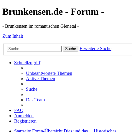
Brunkensen.de - Forum -
- Brunkensen im romantischen Glenetal -
Zum Inhalt
Erweiterte Suche
Suche
Schnellzugriff
Unbeantwortete Themen
Aktive Themen
Suche
Das Team
FAQ
Anmelden
Registrieren
Startseite
Foren-Übersicht
Dies und das ...
Historisches