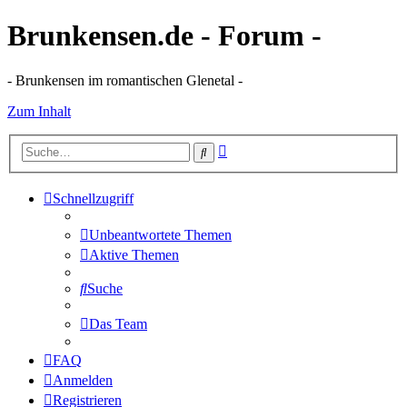
Brunkensen.de - Forum -
- Brunkensen im romantischen Glenetal -
Zum Inhalt
Erweiterte
Suche
Suche
Schnellzugriff
Unbeantwortete Themen
Aktive Themen
Suche
Das Team
FAQ
Anmelden
Registrieren