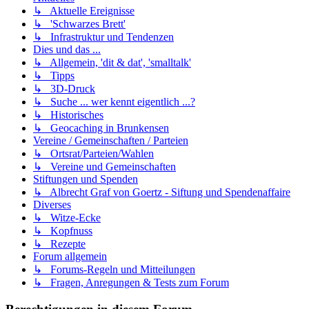
↳ Aktuelle Ereignisse
↳ 'Schwarzes Brett'
↳ Infrastruktur und Tendenzen
Dies und das ...
↳ Allgemein, 'dit & dat', 'smalltalk'
↳ Tipps
↳ 3D-Druck
↳ Suche ... wer kennt eigentlich ...?
↳ Historisches
↳ Geocaching in Brunkensen
Vereine / Gemeinschaften / Parteien
↳ Ortsrat/Parteien/Wahlen
↳ Vereine und Gemeinschaften
Stiftungen und Spenden
↳ Albrecht Graf von Goertz - Siftung und Spendenaffaire
Diverses
↳ Witze-Ecke
↳ Kopfnuss
↳ Rezepte
Forum allgemein
↳ Forums-Regeln und Mitteilungen
↳ Fragen, Anregungen & Tests zum Forum