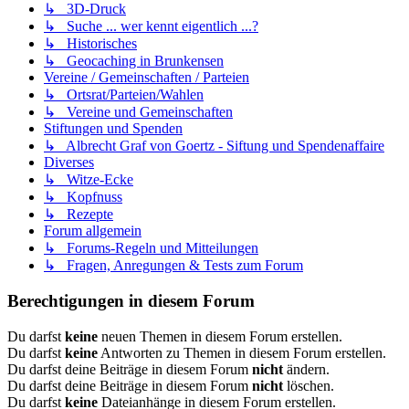
↳ 3D-Druck
↳ Suche ... wer kennt eigentlich ...?
↳ Historisches
↳ Geocaching in Brunkensen
Vereine / Gemeinschaften / Parteien
↳ Ortsrat/Parteien/Wahlen
↳ Vereine und Gemeinschaften
Stiftungen und Spenden
↳ Albrecht Graf von Goertz - Siftung und Spendenaffaire
Diverses
↳ Witze-Ecke
↳ Kopfnuss
↳ Rezepte
Forum allgemein
↳ Forums-Regeln und Mitteilungen
↳ Fragen, Anregungen & Tests zum Forum
Berechtigungen in diesem Forum
Du darfst
keine
neuen Themen in diesem Forum erstellen.
Du darfst
keine
Antworten zu Themen in diesem Forum erstellen.
Du darfst deine Beiträge in diesem Forum
nicht
ändern.
Du darfst deine Beiträge in diesem Forum
nicht
löschen.
Du darfst
keine
Dateianhänge in diesem Forum erstellen.