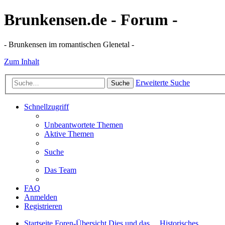
Brunkensen.de - Forum -
- Brunkensen im romantischen Glenetal -
Zum Inhalt
Erweiterte Suche
Suche
Schnellzugriff
Unbeantwortete Themen
Aktive Themen
Suche
Das Team
FAQ
Anmelden
Registrieren
Startseite
Foren-Übersicht
Dies und das ...
Historisches